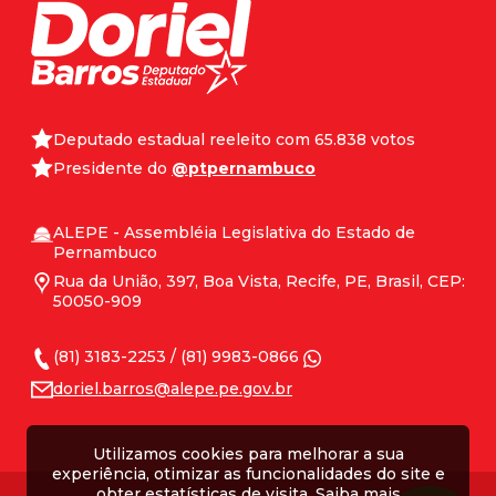
Deputado estadual reeleito com 65.838 votos
Presidente do
@ptpernambuco
ALEPE - Assembléia Legislativa do Estado de
Pernambuco
Rua da União, 397, Boa Vista, Recife, PE, Brasil, CEP:
50050-909
(81) 3183-2253 / (81) 9983-0866
doriel.barros@alepe.pe.gov.br
Utilizamos cookies para melhorar a sua
experiência, otimizar as funcionalidades do site e
obter estatísticas de visita.
Saiba mais